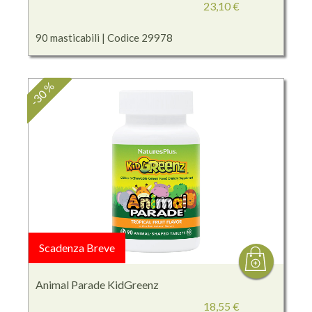
23,10 €
90 masticabili | Codice 29978
-30 %
Scadenza Breve
Animal Parade KidGreenz
18,55 €