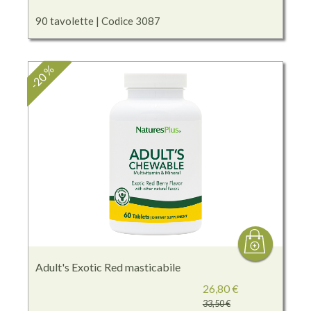
90 tavolette | Codice 3087
-20 %
Adult's Exotic Red masticabile
26,80 €
33,50 €