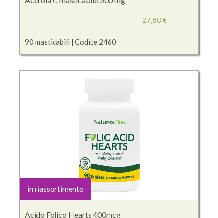
Acerola C masticabile 500 mg
27,60 €
90 masticabili | Codice 2460
in riassortimento
Acido Folico Hearts 400mcg