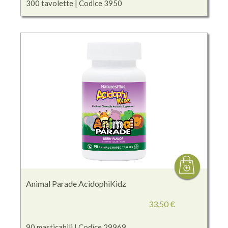
300 tavolette | Codice 3950
Animal Parade AcidophiKidz
33,50 €
90 masticabili | Codice 29969