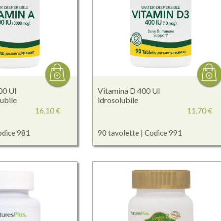
00 UI
Vitamina D 400 UI
ubile
idrosolubile
16,10 €
11,70 €
odice 981
90 tavolette | Codice 991