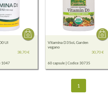
00 UI
Vitamina D3 SoL Garden
vegano
38,70 €
30,70 €
e 1047
60 capsule | Codice 30735
1