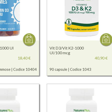
1000 UI
Vit D3/Vit K2-1000
UI/100 mcg
18,40 €
40,90 €
ommose | Codice 10404
90 capsule | Codice 1043