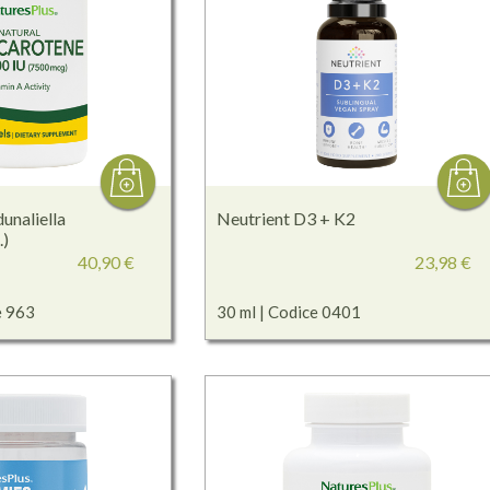
unaliella
Neutrient D3 + K2
.)
40,90 €
23,98 €
e 963
30 ml | Codice 0401