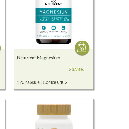
Neutrient Magnesium
23,98 €
120 capsule | Codice 0402