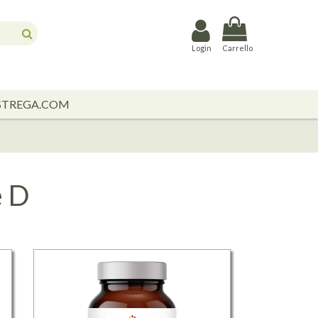
Login
Carrello
STREGA.COM
e D