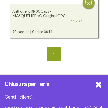
Anthogenol® 90 Caps -
MASQUELIER’s® Original OPCs
56,70 €
90 capsule | Codice 0011
1
Chiusura per Ferie
NEWSLETTER
Iscriviti alla nostra Newsletter per restare sempre aggiornato!
Gentili clienti,
i nostri uffici saranno chiusi dal 1 agosto 2026 al