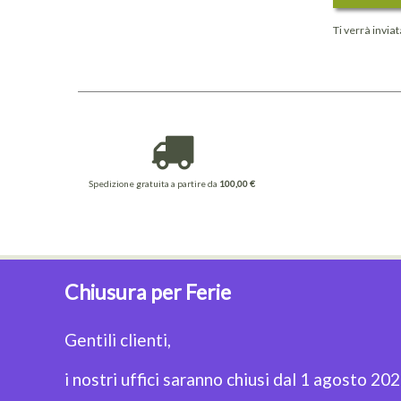
Ti verrà invia
Spedizione gratuita a partire da
100,00 €
Chiusura per Ferie
CONTACT
Indirizzo: Via San Damaso 23A, 00165 Roma
Gentili clienti,
Telefono: +3906632192
Email: strega@lastrega.com
i nostri uffici saranno chiusi dal 1 agosto 20
Seguici su: