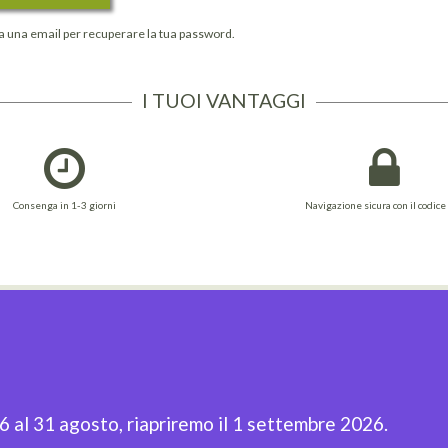
ta una email per recuperare la tua password.
I TUOI VANTAGGI
Consenga in 1-3 giorni
Navigazione sicura con il codice
LINK UTILI
N
Home Page
Privacy policy
Isc
Prodotti
Cookie Policy
agg
Termini e Condizioni
Sitemap
26 al 31 agosto, riapriremo il 1 settembre 2026.