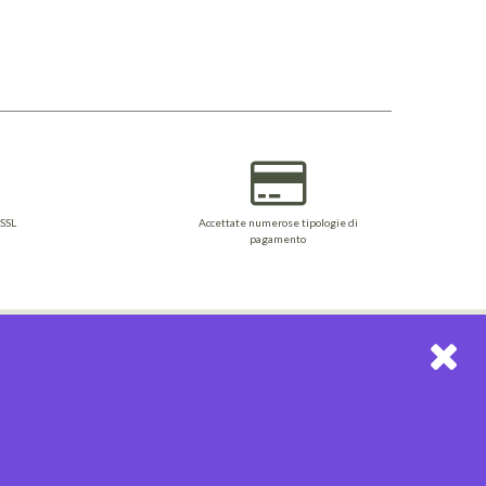
 SSL
Accettate numerose tipologie di
pagamento
EWSLETTER
riviti alla nostra Newsletter per restare sempre
iornato!