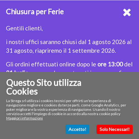
Chiusura per Ferie
NEWSLETTER
Iscriviti alla nostra Newsletter per restare sempre aggiornato!
Gentili clienti,
i nostri uffici saranno chiusi dal 1 agosto 2026 al
31 agosto, riapriremo il 1 settembre 2026.
CONTACT
LINK UTILI
Gli ordini effettuati online dopo le
ore 13:00
del
Indirizzo: Via San Damaso 23A, 00165
Home Page
Privacy policy
31 luglio
saranno dunque tenuti in sospeso fino
Roma
Prodotti
Cookie Policy
Questo Sito utilizza
alla riapertura.
Telefono: +3906632192
Termini e Condizioni
Sitemap
Email: strega@lastrega.com
Cookies
Buone Vacanze!
Seguici su:
La Strega srl utilizza i cookies tecnici per offrirti un'esperienza di
navigazione migliore e cookies da terze parti, come Google Analytics, per
Se proprio non riuscite a fare a meno dei nostri
poter migliorare la vostra esperienza di navigazione. Usando il nostro
servizio accetti l'impiego di cookie in accordo alla nostra cookie policy
prodotti cliccate
qui
per avere l'elenco dei
Maggiori informazioni
nostri rivenditori!
Accetto!
Solo Necessari!