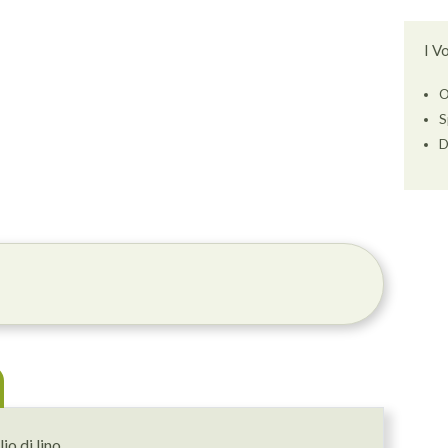
I V
O
S
D
io di lino.