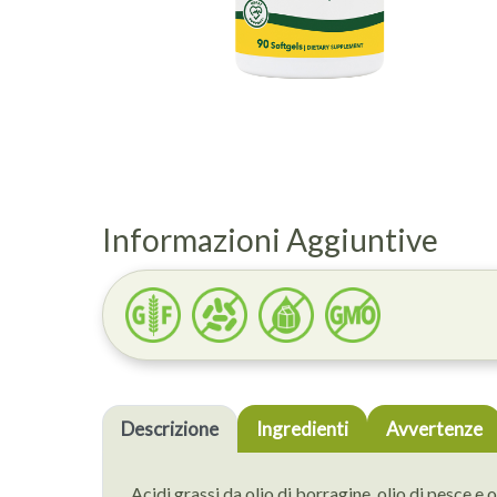
Informazioni Aggiuntive
Descrizione
Ingredienti
Avvertenze
Acidi grassi da olio di borragine, olio di pesce e ol