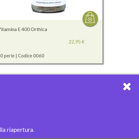
itamina E 400 Orthica
22,95 €
0 perle | Codice 0060
EWSLETTER
riviti alla nostra Newsletter per restare sempre
iornato!
la riapertura.