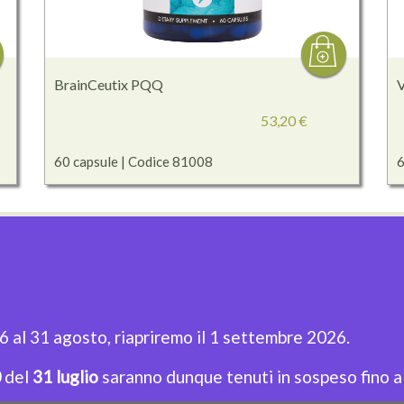
BrainCeutix PQQ
V
53,20 €
60 capsule | Codice 81008
6
LINK UTILI
N
Home Page
Privacy policy
Isc
Prodotti
Cookie Policy
agg
Termini e Condizioni
Sitemap
26 al 31 agosto, riapriremo il 1 settembre 2026.
0
del
31 luglio
saranno dunque tenuti in sospeso fino al