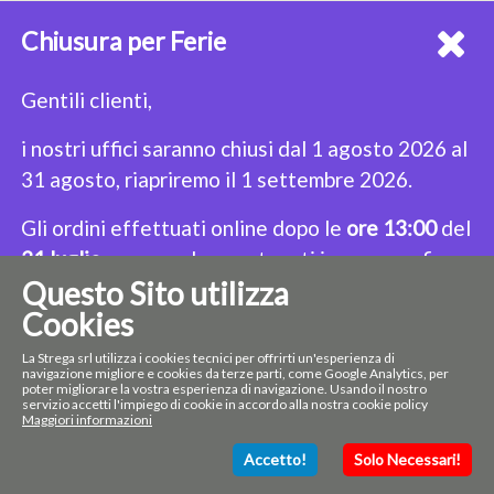
Chiusura per Ferie
NEWSLETTER
Iscriviti alla nostra Newsletter per restare sempre aggiornato!
Gentili clienti,
i nostri uffici saranno chiusi dal 1 agosto 2026 al
31 agosto, riapriremo il 1 settembre 2026.
CONTACT
LINK UTILI
Gli ordini effettuati online dopo le
ore 13:00
del
Indirizzo: Via San Damaso 23A, 00165
Home Page
Privacy policy
31 luglio
saranno dunque tenuti in sospeso fino
Roma
Prodotti
Cookie Policy
Questo Sito utilizza
alla riapertura.
Telefono: +3906632192
Termini e Condizioni
Sitemap
Email: strega@lastrega.com
Cookies
Buone Vacanze!
Seguici su:
La Strega srl utilizza i cookies tecnici per offrirti un'esperienza di
navigazione migliore e cookies da terze parti, come Google Analytics, per
Se proprio non riuscite a fare a meno dei nostri
poter migliorare la vostra esperienza di navigazione. Usando il nostro
servizio accetti l'impiego di cookie in accordo alla nostra cookie policy
prodotti cliccate
qui
per avere l'elenco dei
Maggiori informazioni
nostri rivenditori!
Accetto!
Solo Necessari!