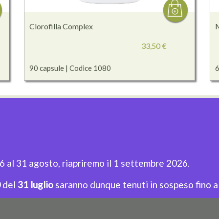
Clorofilla Complex
33,50 €
90 capsule | Codice 1080
6
LINK UTILI
N
Home Page
Privacy policy
Isc
Prodotti
Cookie Policy
agg
Termini e Condizioni
Sitemap
26 al 31 agosto, riapriremo il 1 settembre 2026.
0
del
31 luglio
saranno dunque tenuti in sospeso fino al