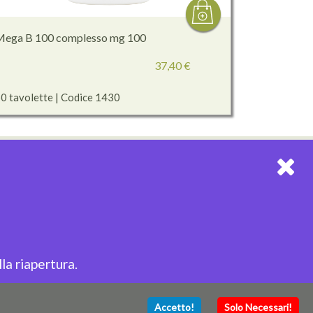
Mega B 100 complesso mg 100
37,40 €
0 tavolette | Codice 1430
EWSLETTER
riviti alla nostra Newsletter per restare sempre
iornato!
la riapertura.
Accetto!
Solo Necessari!