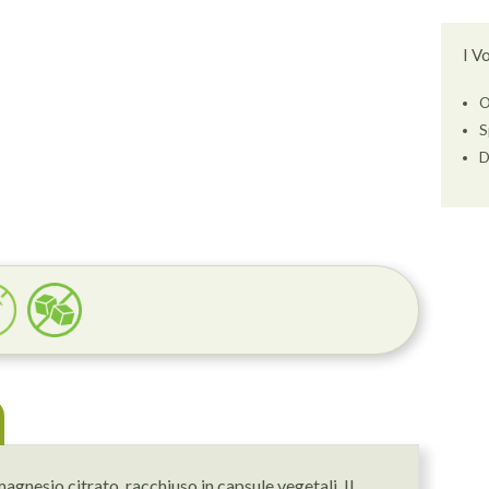
I V
O
S
D
gnesio citrato, racchiuso in capsule vegetali. Il