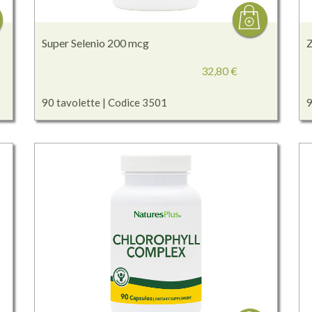
Super Selenio 200 mcg
Z
32,80 €
90 tavolette | Codice 3501
9